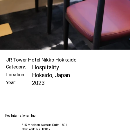
JR Tower Hotel Nikko Hokkaido
Category:
Hospitality
Hokaido, Japan
Location:
2023
Year:
K
e
y International, Inc.
315 Madison Avenue Suite 1801、
New York, NY 10017