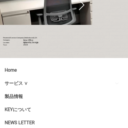
Financial Service Company (Undisclosed), GA
New Office
Category:
Alpharetta, Georgia
Location:
2023
Year:
Home
サービス ∨
製品情報
KEYについて
NEWS LETTER