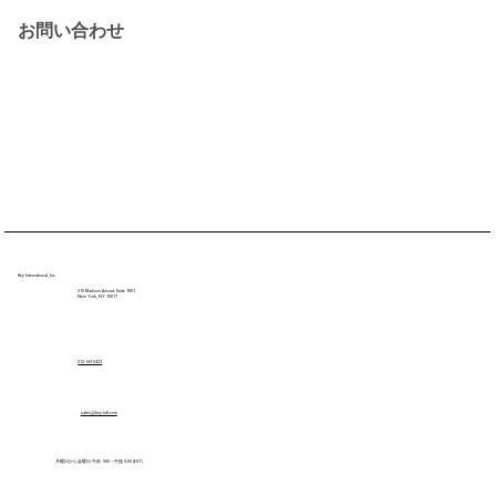
お問い合わせ
K
e
y International, Inc.
315 Madison Avenue Suite 1801、
New York, NY 10017
212-661-2423
sales@key-intl.com
月曜日から金曜日 午前 9:00 – 午後 5:00 (EST)